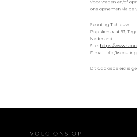
Voor vragen en/of opm
ons opnemen via de v
Scouting Tichlouw
Populierstraat 53, Teg
Nederland
Site:
https://www.scou
E-mail:
info@
scouting
Dit Cookiebeleid is 
VOLG ONS OP