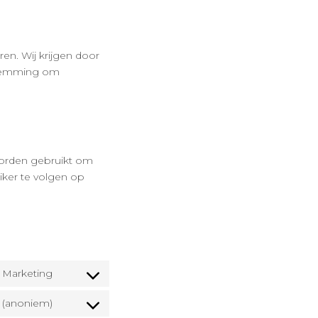
en. Wij krijgen door
estemming om
 worden gebruikt om
iker te volgen op
, Marketing
Consent
to
n (anoniem)
Consent
service