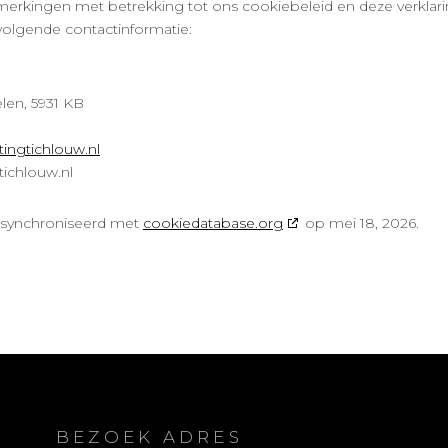
erkingen met betrekking tot ons cookiebeleid en deze verklari
olgende contactinformatie:
elen, 5931 KB
tingtichlouw.nl
tichlouw.nl
gesynchroniseerd met
cookiedatabase.org
op mei 18, 2026.
BEZOEK ADRES