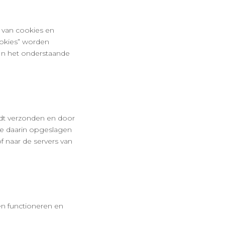
t van cookies en
ookies” worden
 In het onderstaande
rdt verzonden en door
De daarin opgeslagen
f naar de servers van
en functioneren en