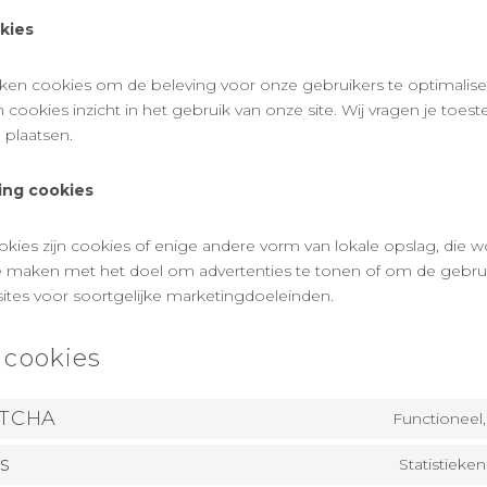
okies
ieken cookies om de beleving voor onze gebruikers te optimaliser
n cookies inzicht in het gebruik van onze site. Wij vragen je to
e plaatsen.
ing cookies
okies zijn cookies of enige andere vorm van lokale opslag, die
te maken met het doel om advertenties te tonen of om de gebru
sites voor soortgelijke marketingdoeleinden.
 cookies
PTCHA
Functioneel
cs
Statistieke