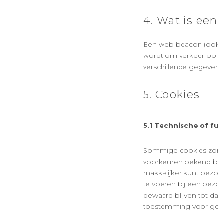
4. Wat is ee
Een web beacon (ook pi
wordt om verkeer op 
verschillende gegeven
5. Cookies
5.1 Technische of f
Sommige cookies zorg
voorkeuren bekend bli
makkelijker kunt bezo
te voeren bij een bez
bewaard blijven tot d
toestemming voor gee