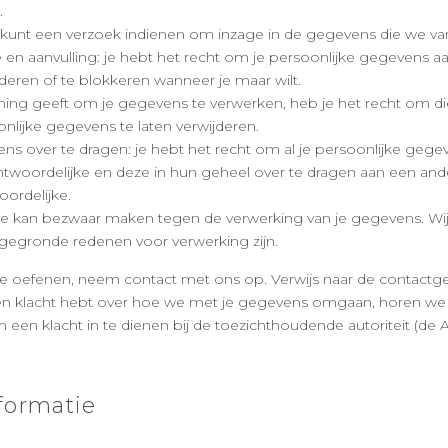
.
 kunt een verzoek indienen om inzage in de gegevens die we va
e en aanvulling: je hebt het recht om je persoonlijke gegevens aan
jderen of te blokkeren wanneer je maar wilt.
ming geeft om je gegevens te verwerken, heb je het recht om d
onlijke gegevens te laten verwijderen.
s over te dragen: je hebt het recht om al je persoonlijke gegev
ntwoordelijke en deze in hun geheel over te dragen aan een and
ordelijke.
je kan bezwaar maken tegen de verwerking van je gegevens. Wi
 gegronde redenen voor verwerking zijn.
te oefenen, neem contact met ons op. Verwijs naar de contactg
een klacht hebt over hoe we met je gegevens omgaan, horen we g
een klacht in te dienen bij de toezichthoudende autoriteit (de A
nformatie