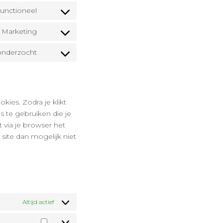
to
google-
unctioneel
Consent
service
recaptcha
to
burst-
Marketing
Consent
service
statistics
to
wordpress
onderzocht
Consent
service
to
google-
service
fonts
diversen
ies. Zodra je klikt
 te gebruiken die je
 via je browser het
site dan mogelijk niet
Altijd actief