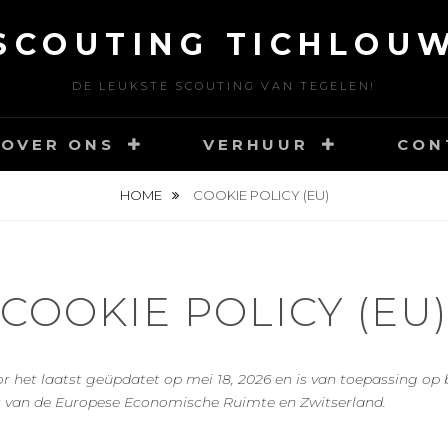
SCOUTING TICHLOU
DE LEUKSTE SCOUTING VAN TEGELEN!
OVER ONS
VERHUUR
CON
HOME
COOKIE POLICY (EU)
COOKIE POLICY (EU
or het laatst geüpdatet op mei 18, 2026 en is van toepassing op 
 van de Europese Economische Ruimte en Zwitserland.