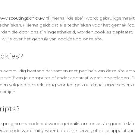
www.scoutingtichlouw.nl
(hierna: “de site”) wordt gebruikgemaak
chnieken. (Hierna geldt dat alle technieken voor het gemak “c
den die door ons zijn ingeschakeld, worden cookies geplaatst.
ij je over het gebruik van cookies op onze site.
ookies?
ein eenvoudig bestand dat samen met pagina’s van deze site wo
e schijf van je computer of ander apparaat wordt opgeslagen. 
s een volgend bezoek terug worden gestuurd naar onze servers o
artijen.
cripts?
kje programmacode dat wordt gebruikt om onze site goed te lat
 Deze code wordt uitgevoerd op onze server, of op je apparatuur.