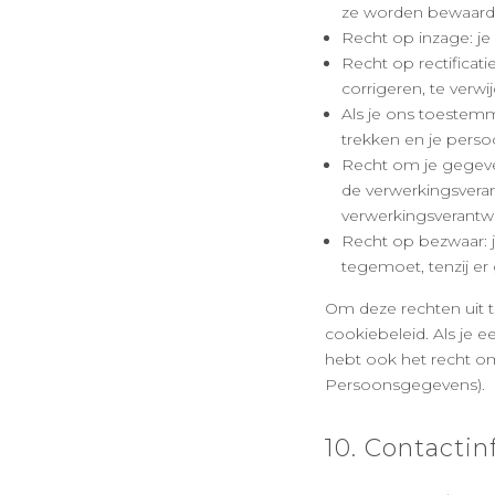
ze worden bewaard
Recht op inzage: je
Recht op rectificati
corrigeren, te verwi
Als je ons toestem
trekken en je perso
Recht om je gegeven
de verwerkingsvera
verwerkingsverantwo
Recht op bezwaar: 
tegemoet, tenzij er
Om deze rechten uit 
cookiebeleid. Als je 
hebt ook het recht om 
Persoonsgegevens).
10. Contacti