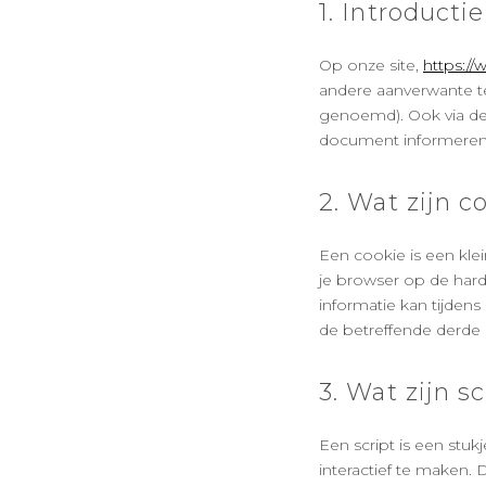
1. Introductie
Op onze site,
https://
andere aanverwante te
genoemd). Ook via der
document informeren w
2. Wat zijn c
Een cookie is een kl
je browser op de hard
informatie kan tijden
de betreffende derde p
3. Wat zijn s
Een script is een stu
interactief te maken.