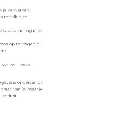
n je verwerken.
 te vullen, te
ie toestemming in te
ens op te vragen bij
ere
j komen hieraan
egevens onderaan dit
raag van je, maar je
utoriteit