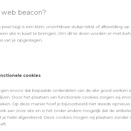
n web beacon?
xel tag) is een klein, onzichtbaar stukje tekst of afbeelding op 
een site in kaart te brengen. Om dit te doen worden er met b
s van je opgeslagen.
unctionele cookies
en ervoor dat bepaalde onderdelen van de site goed werken en
jven. Door het plaatsen van functionele cookies zorgen wij ervoo
eken. Op deze manier hoef je bijvoorbeeld niet steeds opnieuw 
oek aan onze site en is het onder andere mogelijk dat de artikel
at je hebt afgerekend. Deze cookies mogen wij plaatsen zonder d
ft.