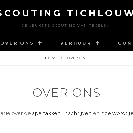
SCOUTING TICHLOU
DE LEUKSTE SCOUTING VAN TEGELEN!
OVER ONS
VERHUUR
CON
HOME
OVER ONS
OVER ONS
atie over de
speltakken
,
inschrijven
en
hoe wordt je