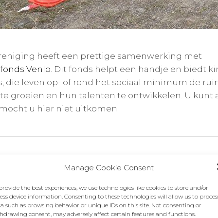
reniging heeft een prettige samenwerking met
fonds Venlo
. Dit fonds helpt een handje en biedt k
s, die leven op- of rond het sociaal minimum de ru
te groeien en hun talenten te ontwikkelen. U kunt 
mocht u hier niet uitkomen.
Manage Cookie Consent
Nex
Onz
pos
provide the best experiences, we use technologies like cookies to store and/or
ess device information. Consenting to these technologies will allow us to proces
a such as browsing behavior or unique IDs on this site. Not consenting or
hdrawing consent, may adversely affect certain features and functions.