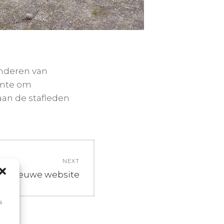
inderen van
imte om
aan de stafleden
NEXT
t
e nieuwe website
t:
s