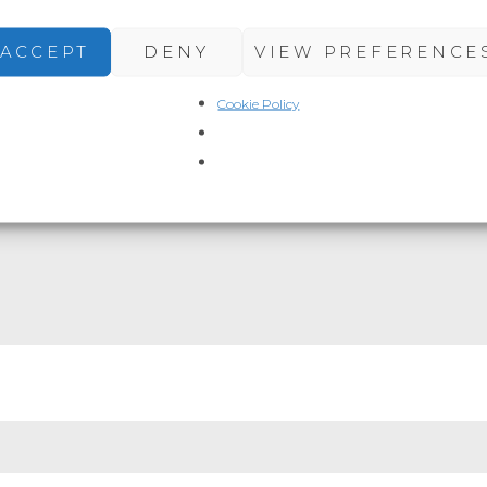
GEEF EEN REACTIE
ACCEPT
DENY
VIEW PREFERENCE
-mailadres wordt niet gepubliceerd.
Vereiste velden zijn gemarkeerd
Cookie Policy