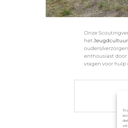
Onze Scoutingve
het
Jeugdcultuur
ouders/verzorger
enthousiast door 
vragen voor hulp 
Bericht
navigatie
To 
acc
dat
wit